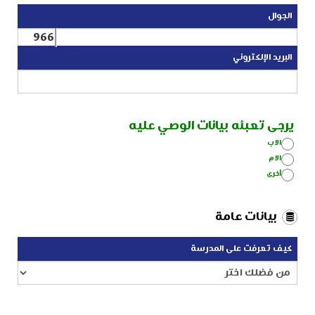
الجوال
966
البريد اﻹلكتروني
يرجى تعبئه بيانات الوصي عليه
الاب
الام
أخرى
بيانات عامة
كيف تعرفت على المدرسة